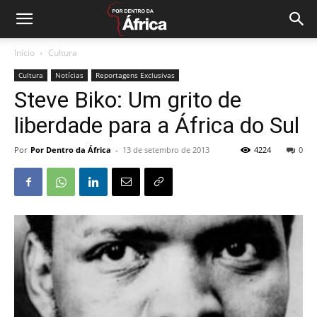
Início
Cultura
Cultura
Notícias
Reportagens Exclusivas
Steve Biko: Um grito de
liberdade para a África do Sul
Por
Por Dentro da África
-
13 de setembro de 2013
4224
0