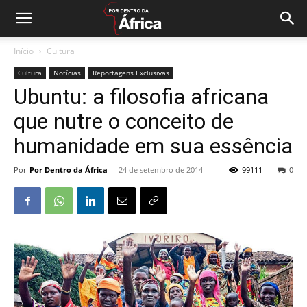
Início
Cultura
Cultura
Notícias
Reportagens Exclusivas
Ubuntu: a filosofia africana
que nutre o conceito de
humanidade em sua essência
Por
Por Dentro da África
-
24 de setembro de 2014
99111
0