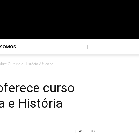
 SOMOS
obre Cultura e História Africana
 oferece curso
a e História
913
0