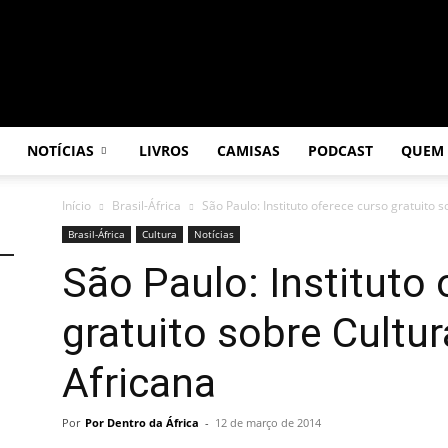
NOTÍCIAS
LIVROS
CAMISAS
PODCAST
QUEM
Início
Brasil-África
São Paulo: Instituto oferece curso gratuito s
Brasil-África
Cultura
Notícias
São Paulo: Instituto
gratuito sobre Cultur
Africana
Por
Por Dentro da África
-
12 de março de 2014