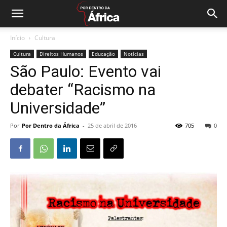
Início
Cultura
Cultura
Direitos Humanos
Educação
Notícias
São Paulo: Evento vai
debater “Racismo na
Universidade”
Por
Por Dentro da África
-
25 de abril de 2016
705
0