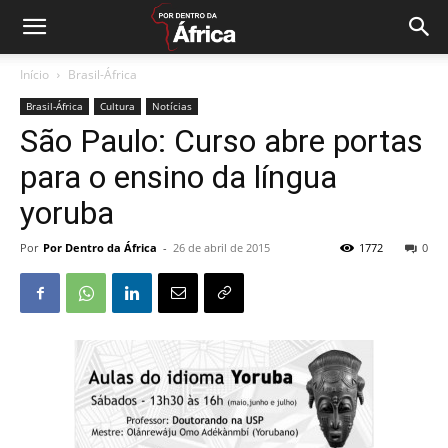
Início
Brasil-África
Brasil-África
Cultura
Notícias
São Paulo: Curso abre portas
para o ensino da língua
yoruba
Por
Por Dentro da África
-
26 de abril de 2015
1772
0