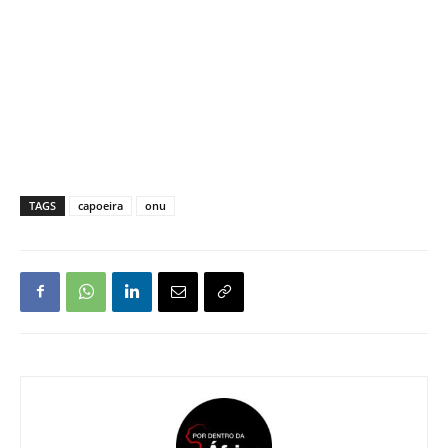
TAGS
capoeira
onu