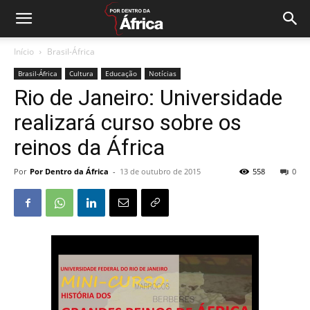
Início
Brasil-África
Brasil-África
Cultura
Educação
Notícias
Rio de Janeiro: Universidade
realizará curso sobre os
reinos da África
Por
Por Dentro da África
-
13 de outubro de 2015
558
0