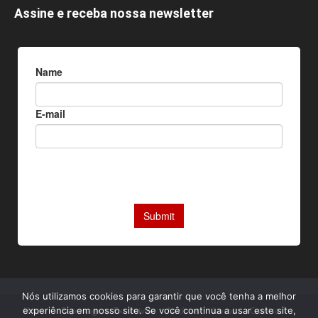
Assine e receba nossa newsletter
Nós utilizamos cookies para garantir que você tenha a melhor
Home
Reportagens Exclusivas
Notícias
Livros
Camisas
experiência em nosso site. Se você continua a usar este site,