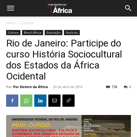
Início
Cultura
Cultura
Brasil-África
Educação
Notícias
Rio de Janeiro: Participe do
curso História Sociocultural
dos Estados da África
Ocidental
Por
Por Dentro da África
-
29 de abril de 2016
738
0