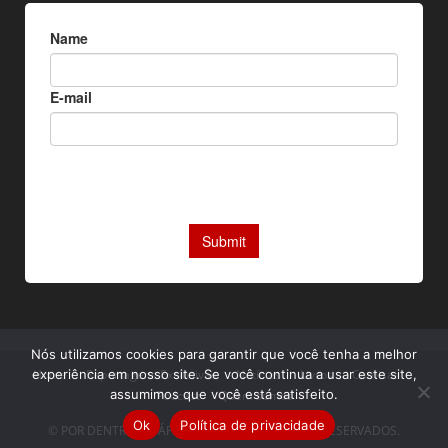
Nós utilizamos cookies para garantir que você tenha a melhor
experiência em nosso site. Se você continua a usar este site,
Home
Reportagens Exclusivas
Notícias
Livros
Camisas
assumimos que você está satisfeito.
Podcast
Quem somos
Ok
Política de privacidade
© POR DENTRO DA ÁFRICA. TODOS OS DIREITOS RESERVADOS.