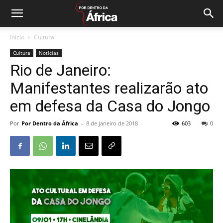
Início
Cultura
Cultura
Notícias
Rio de Janeiro:
Manifestantes realizarão ato
em defesa da Casa do Jongo
Por
Por Dentro da África
-
8 de janeiro de 2018
603
0