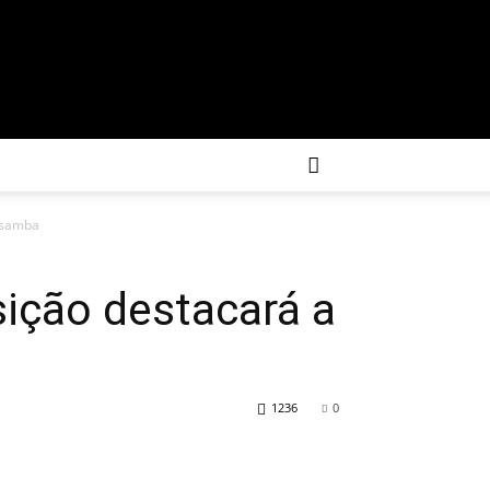
o samba
sição destacará a
1236
0