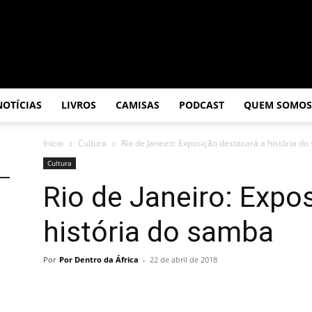
NOTÍCIAS
LIVROS
CAMISAS
PODCAST
QUEM SOMOS
Início
Cultura
Rio de Janeiro: Exposição destacará a história d
Cultura
Rio de Janeiro: Expo
história do samba
Por
Por Dentro da África
-
22 de abril de 2018