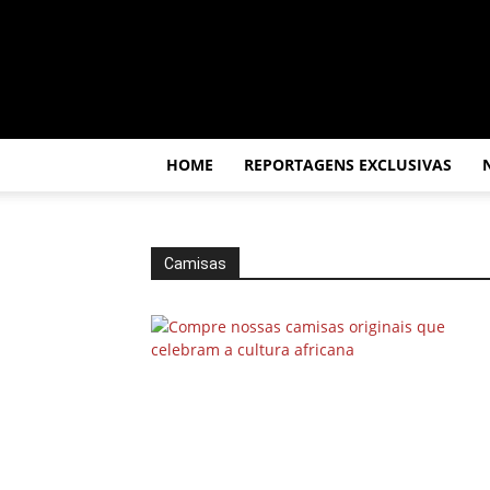
Por
dentro
da
África
HOME
REPORTAGENS EXCLUSIVAS
Camisas