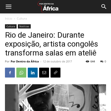
Início
Cultura
Cultura
Notícias
Rio de Janeiro: Durante
exposição, artista congolês
transforma salas em ateliê
Por
Por Dentro da África
-
12 de outubro de 2017
644
0