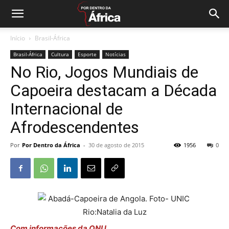
Início
Brasil-África
Brasil-África
Cultura
Esporte
Notícias
No Rio, Jogos Mundiais de
Capoeira destacam a Década
Internacional de
Afrodescendentes
Por
Por Dentro da África
-
30 de agosto de 2015
1956
0
Com informações da ONU