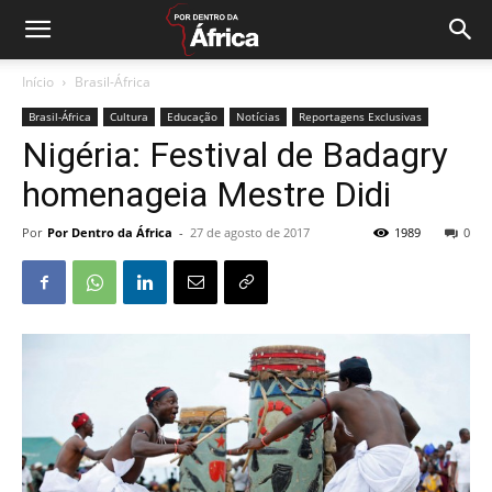
Início
Brasil-África
Brasil-África
Cultura
Educação
Notícias
Reportagens Exclusivas
Nigéria: Festival de Badagry
homenageia Mestre Didi
Por
Por Dentro da África
-
27 de agosto de 2017
1989
0