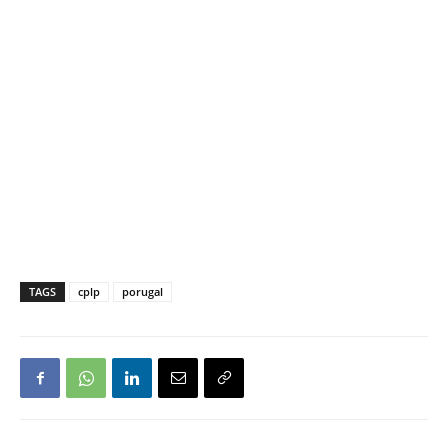
TAGS
cplp
porugal