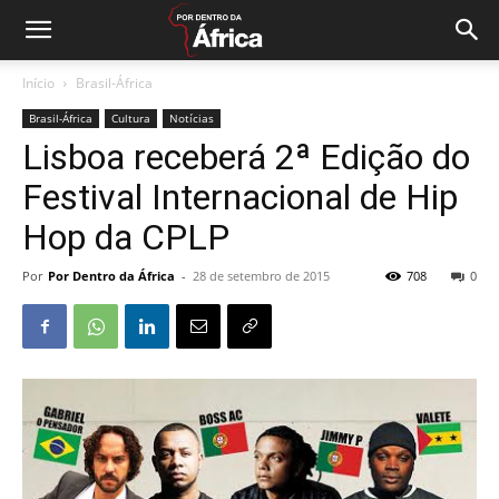
Início
Brasil-África
Brasil-África
Cultura
Notícias
Lisboa receberá 2ª Edição do
Festival Internacional de Hip
Hop da CPLP
Por
Por Dentro da África
-
28 de setembro de 2015
708
0