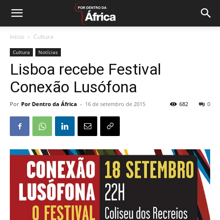
Início
Cultura
Cultura
Notícias
Lisboa recebe Festival
Conexão Lusófona
Por
Por Dentro da África
-
16 de setembro de 2015
682
0