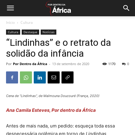
Início
Cultura
Cultura
Destaque
Notícias
“Lindinhas” e o retrato da
solidão da infância
Por
Por Dentro da África
-
13 de setembro de 2020
1170
0
Cena de “Lindinhas”, de Maïmouna Doucouré (França, 2020)
Ana Camila Esteves, Por dentro da África
Antes de mais nada, um pedido: esqueça toda essa
desnecessária polêmica em torno de
Lindinhas