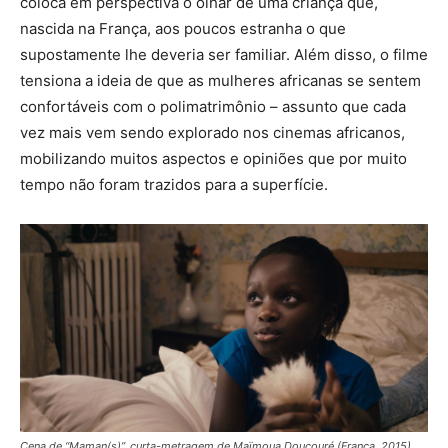
coloca em perspectiva o olhar de uma criança que,
nascida na França, aos poucos estranha o que
supostamente lhe deveria ser familiar. Além disso, o filme
tensiona a ideia de que as mulheres africanas se sentem
confortáveis com o polimatrimônio – assunto que cada
vez mais vem sendo explorado nos cinemas africanos,
mobilizando muitos aspectos e opiniões que por muito
tempo não foram trazidos para a superfície.
Cena de “Maman(s)”, curta-metragem de Maïmoua Doucouré (França, 2015)