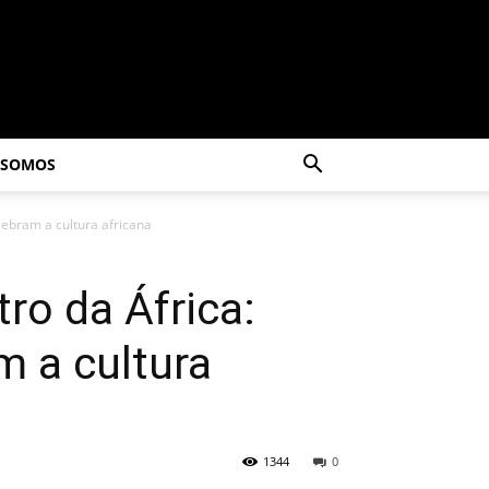
 SOMOS
ebram a cultura africana
ro da África:
m a cultura
1344
0