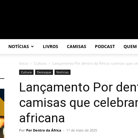
NOTÍCIAS
LIVROS
CAMISAS
PODCAST
QUEM
Início
Cultura
Lançamento Por dentro da África: camisas que cel
Cultura
Destaque
Notícias
Lançamento Por dent
camisas que celebra
africana
Por
Por Dentro da África
-
11 de maio de 2025