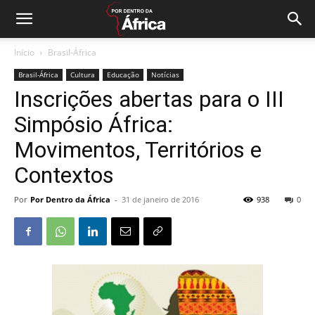
Início
Brasil-África
Brasil-África
Cultura
Educação
Notícias
Inscrições abertas para o III
Simpósio África:
Movimentos, Territórios e
Contextos
Por
Por Dentro da África
-
31 de janeiro de 2016
938
0