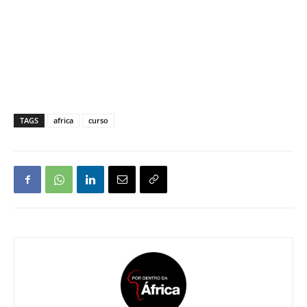
TAGS
africa
curso