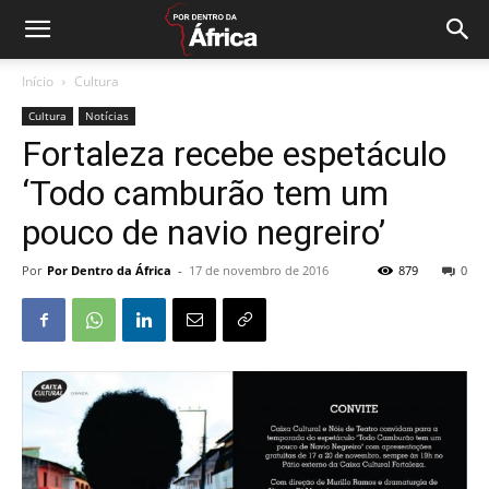
Início
Cultura
Cultura
Notícias
Fortaleza recebe espetáculo
‘Todo camburão tem um
pouco de navio negreiro’
Por
Por Dentro da África
-
17 de novembro de 2016
879
0