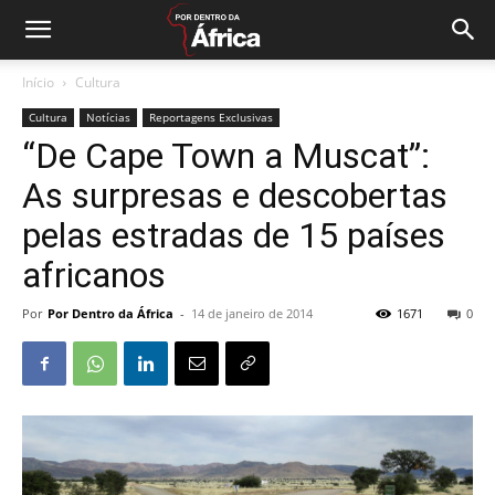
Início
Cultura
Cultura
Notícias
Reportagens Exclusivas
“De Cape Town a Muscat”:
As surpresas e descobertas
pelas estradas de 15 países
africanos
Por
Por Dentro da África
-
14 de janeiro de 2014
1671
0