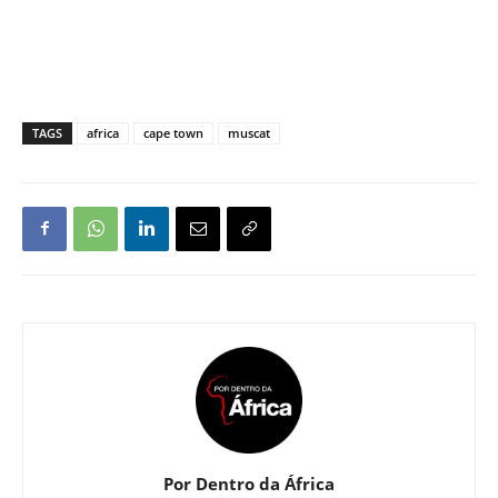
TAGS
africa
cape town
muscat
Por Dentro da África