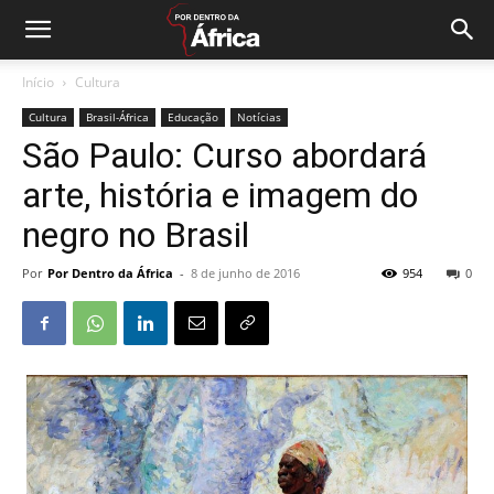
Início
Cultura
Cultura
Brasil-África
Educação
Notícias
São Paulo: Curso abordará
arte, história e imagem do
negro no Brasil
Por
Por Dentro da África
-
8 de junho de 2016
954
0