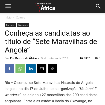
Início
Cultura
Cultura
Notícias
Conheça as candidatas ao
título de “Sete Maravilhas de
Angola”
Por
Por Dentro da África
-
22 de outubro de 2013
2417
0
Rio – O concurso Sete Maravilhas Naturais de Angola,
lançado no dia 17 de Julho pela organização “
National 7
wonders”
, selecionou 27 maravilhas das 200 candidatas
angolanas. Entre elas estão: a Bacia do Okavango, na