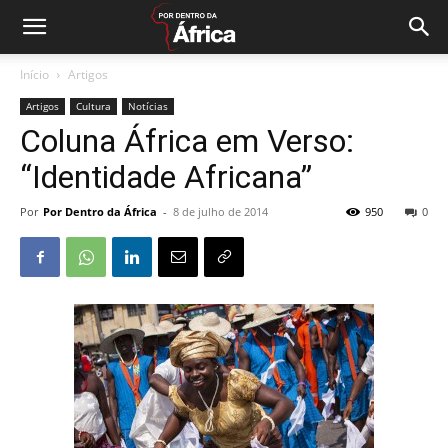
Início
Artigos
Artigos
Cultura
Notícias
Coluna África em Verso:
“Identidade Africana”
Por
Por Dentro da África
-
8 de julho de 2014
950
0