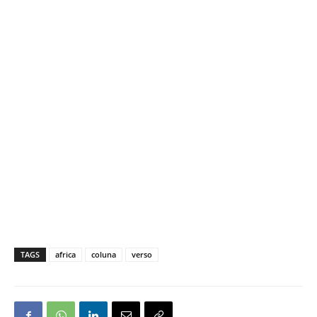
TAGS
africa
coluna
verso