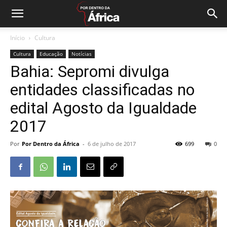
Início
Cultura
Cultura
Educação
Notícias
Bahia: Sepromi divulga
entidades classificadas no
edital Agosto da Igualdade
2017
Por
Por Dentro da África
-
6 de julho de 2017
699
0