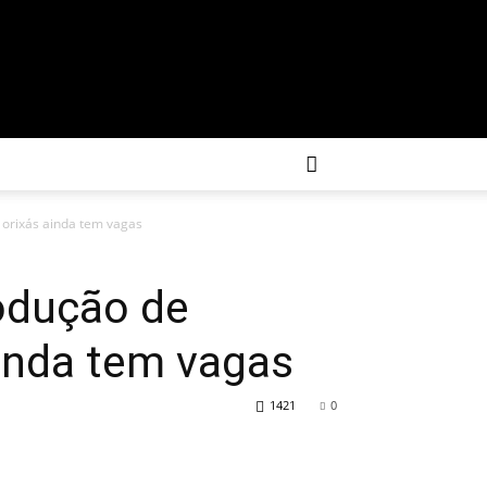
 orixás ainda tem vagas
rodução de
inda tem vagas
1421
0