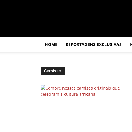
Por
dentro
da
África
HOME
REPORTAGENS EXCLUSIVAS
Camisas