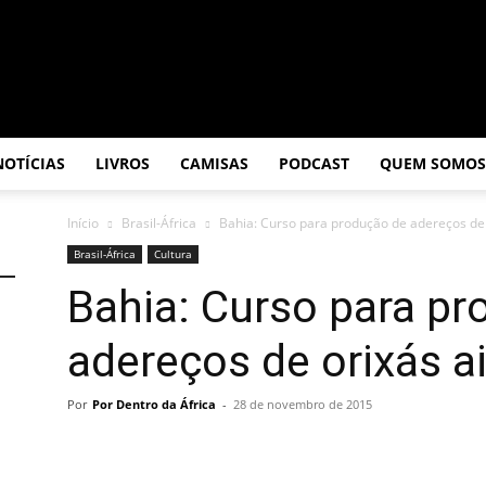
NOTÍCIAS
LIVROS
CAMISAS
PODCAST
QUEM SOMOS
Início
Brasil-África
Bahia: Curso para produção de adereços de
Brasil-África
Cultura
Bahia: Curso para p
adereços de orixás a
Por
Por Dentro da África
-
28 de novembro de 2015