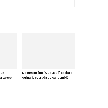
que
Documentário “A Jẹun Bó” exalta a
ortalece
culinária sagrada do candomblé