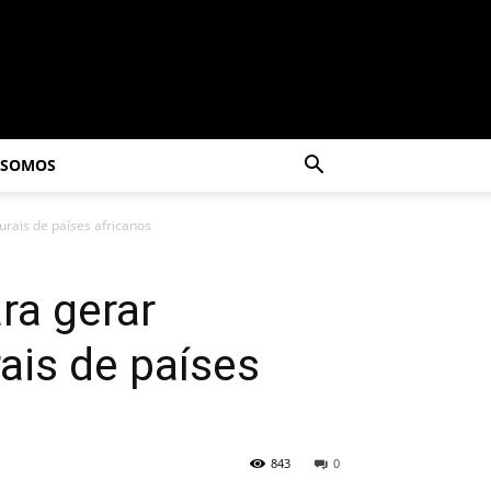
 SOMOS
rais de países africanos
ra gerar
ais de países
843
0