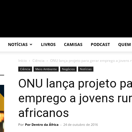
NOTÍCIAS
LIVROS
CAMISAS
PODCAST
QUEM
Início
Ciência
ONU lança projeto para gerar emprego a jovens ru
Ciência
Meio Ambiente
Negócios
Notícias
ONU lança projeto pa
emprego a jovens rur
africanos
Por
Por Dentro da África
-
24 de outubro de 2016