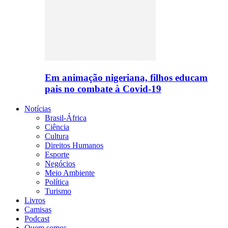
Em animação nigeriana, filhos educam
pais no combate à Covid-19
Notícias
Brasil-África
Ciência
Cultura
Direitos Humanos
Esporte
Negócios
Meio Ambiente
Política
Turismo
Livros
Camisas
Podcast
Quem somos