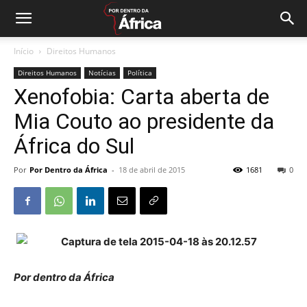
Início
Direitos Humanos
Direitos Humanos
Notícias
Política
Xenofobia: Carta aberta de
Mia Couto ao presidente da
África do Sul
Por
Por Dentro da África
-
18 de abril de 2015
1681
0
Por dentro da África