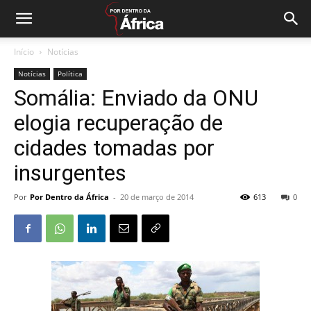
Início
Notícias
Notícias
Política
Somália: Enviado da ONU
elogia recuperação de
cidades tomadas por
insurgentes
Por
Por Dentro da África
-
20 de março de 2014
613
0