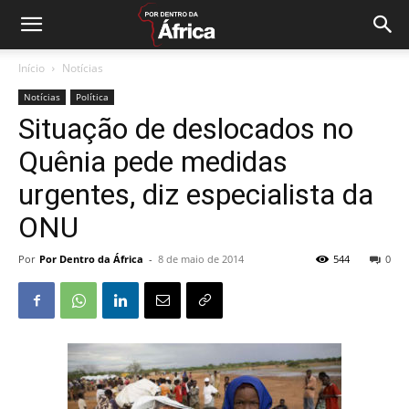
Início
Notícias
Notícias
Política
Situação de deslocados no
Quênia pede medidas
urgentes, diz especialista da
ONU
Por
Por Dentro da África
-
8 de maio de 2014
544
0