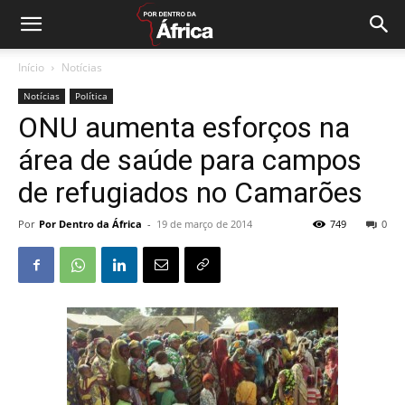
Início
Notícias
Notícias
Política
ONU aumenta esforços na
área de saúde para campos
de refugiados no Camarões
Por
Por Dentro da África
-
19 de março de 2014
749
0