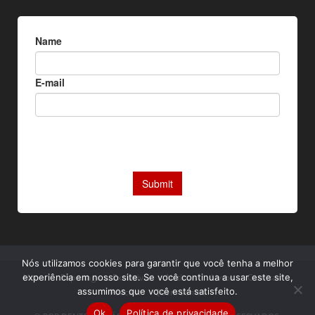
Nós utilizamos cookies para garantir que você tenha a melhor
Home
Reportagens Exclusivas
Notícias
Livros
Camisas
experiência em nosso site. Se você continua a usar este site,
assumimos que você está satisfeito.
Podcast
Quem somos
Ok
Política de privacidade