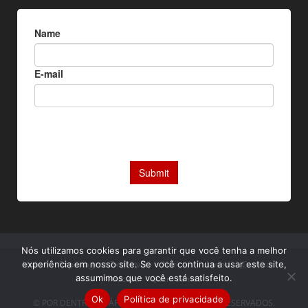
Nós utilizamos cookies para garantir que você tenha a melhor
Home
Reportagens Exclusivas
Notícias
Livros
Camisas
experiência em nosso site. Se você continua a usar este site,
assumimos que você está satisfeito.
Podcast
Quem somos
Ok
Política de privacidade
© POR DENTRO DA ÁFRICA. TODOS OS DIREITOS RESERVADOS.