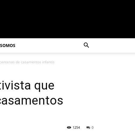
 SOMOS
 centenas de casamentos infantis
ivista que
 casamentos
1254
0