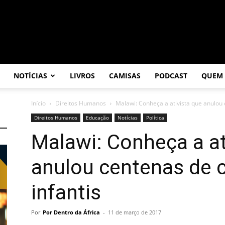
NOTÍCIAS
LIVROS
CAMISAS
PODCAST
QUEM
Início
Direitos Humanos
Malawi: Conheça a ativista que anulou
Direitos Humanos
Educação
Notícias
Política
Malawi: Conheça a at
anulou centenas de
infantis
Por
Por Dentro da África
-
11 de março de 2017