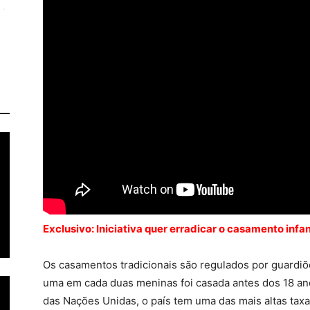
Exclusivo: Iniciativa quer erradicar o casamento infan
Os casamentos tradicionais são regulados por guardiõe
uma em cada duas meninas foi casada antes dos 18 a
das Nações Unidas, o país tem uma das mais altas tax