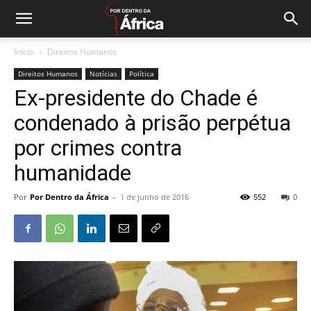
Início
Direitos Humanos
Direitos Humanos
Notícias
Política
Ex-presidente do Chade é
condenado à prisão perpétua
por crimes contra
humanidade
Por
Por Dentro da África
-
1 de junho de 2016
552
0