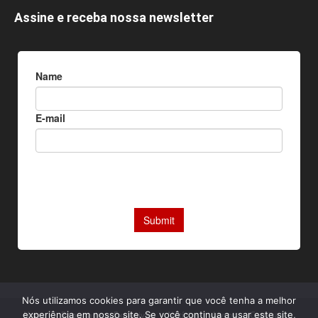
Assine e receba nossa newsletter
Nós utilizamos cookies para garantir que você tenha a melhor
experiência em nosso site. Se você continua a usar este site,
Home
Reportagens Exclusivas
Notícias
Livros
Camisas