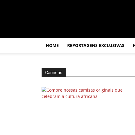
Por
dentro
da
África
HOME
REPORTAGENS EXCLUSIVAS
Camisas