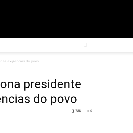
ir as exigências do povo
iona presidente
ências do povo
788
0