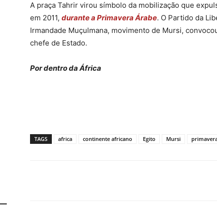
A praça Tahrir virou símbolo da mobilização que expu
em 2011,
durante a Primavera Árabe
. O Partido da Lib
Irmandade Muçulmana, movimento de Mursi, convocou 
chefe de Estado.
Por dentro da África
TAGS
africa
continente africano
Egito
Mursi
primavera