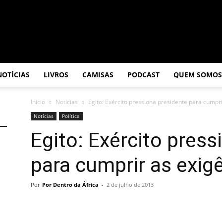
NOTÍCIAS
LIVROS
CAMISAS
PODCAST
QUEM SOMOS
Início
Notícias
Egito: Exército pressiona presidente para cumpr
Notícias
Política
Egito: Exército press
para cumprir as exig
Por
Por Dentro da África
-
2 de julho de 2013