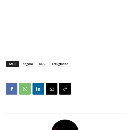
TAGS
angola
RDC
refugiados