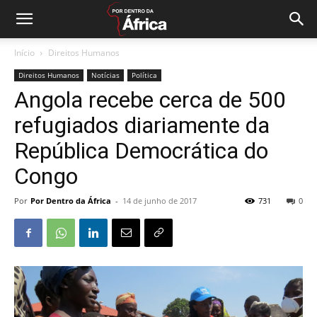
Início
Direitos Humanos
Direitos Humanos
Notícias
Política
Angola recebe cerca de 500
refugiados diariamente da
República Democrática do
Congo
Por
Por Dentro da África
-
14 de junho de 2017
731
0