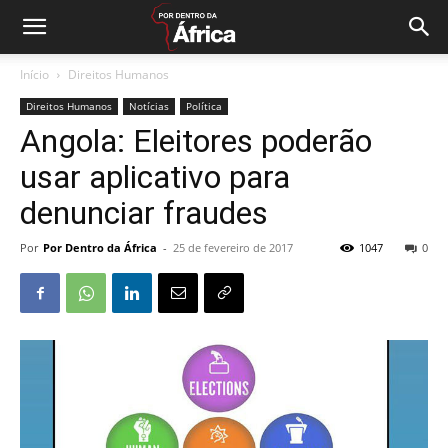
Início
Direitos Humanos
Direitos Humanos
Notícias
Política
Angola: Eleitores poderão
usar aplicativo para
denunciar fraudes
Por
Por Dentro da África
-
25 de fevereiro de 2017
1047
0