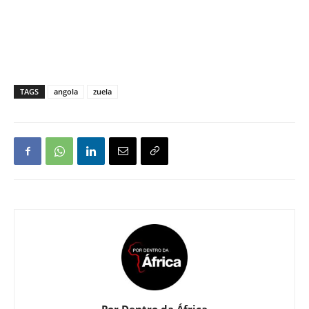
TAGS
angola
zuela