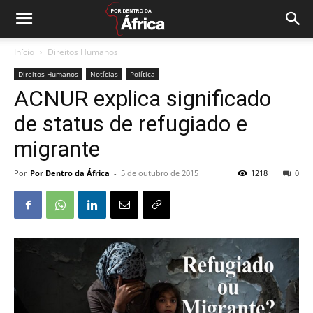
Início
Direitos Humanos
Direitos Humanos
Notícias
Política
ACNUR explica significado
de status de refugiado e
migrante
Por
Por Dentro da África
-
5 de outubro de 2015
1218
0