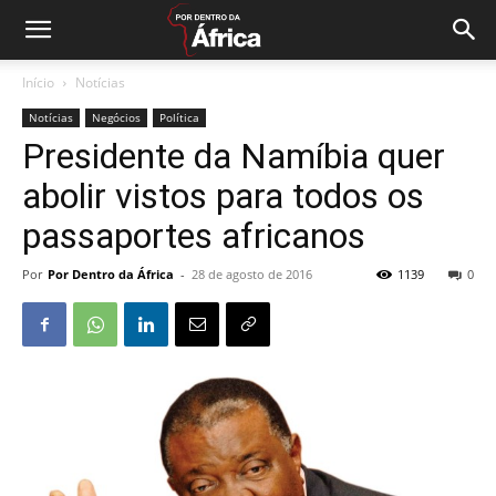
Início
Notícias
Notícias
Negócios
Política
Presidente da Namíbia quer
abolir vistos para todos os
passaportes africanos
Por
Por Dentro da África
-
28 de agosto de 2016
1139
0