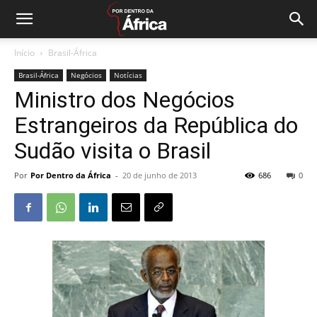
Início
Brasil-África
Brasil-África
Negócios
Notícias
Ministro dos Negócios
Estrangeiros da República do
Sudão visita o Brasil
Por
Por Dentro da África
-
20 de junho de 2013
686
0