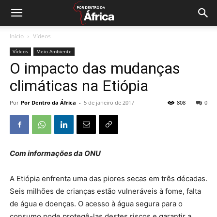
Início
Vídeos
Vídeos
Meio Ambiente
O impacto das mudanças
climáticas na Etiópia
Por
Por Dentro da África
-
5 de janeiro de 2017
808
0
Com informações da ONU
A Etiópia enfrenta uma das piores secas em três décadas.
Seis milhões de crianças estão vulneráveis à fome, falta
de água e doenças. O acesso à água segura para o
consumo pode protegê-las destes riscos e garantir a