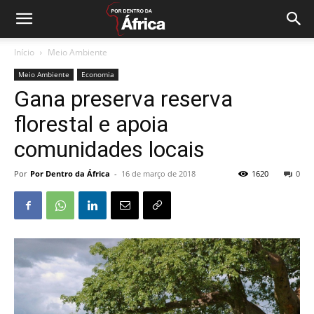
Início
Meio Ambiente
Meio Ambiente
Economia
Gana preserva reserva
florestal e apoia
comunidades locais
Por
Por Dentro da África
-
16 de março de 2018
1620
0