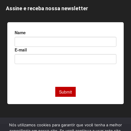
Assine e receba nossa newsletter
Nós utilizamos cookies para garantir que você tenha a melhor
experiência em nosso site. Se você continua a usar este site,
Home
Reportagens Exclusivas
Notícias
Livros
Camisas