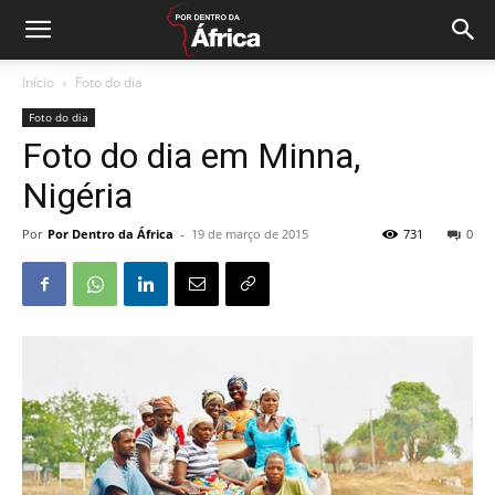
Início
Foto do dia
Foto do dia
Foto do dia em Minna,
Nigéria
Por
Por Dentro da África
-
19 de março de 2015
731
0