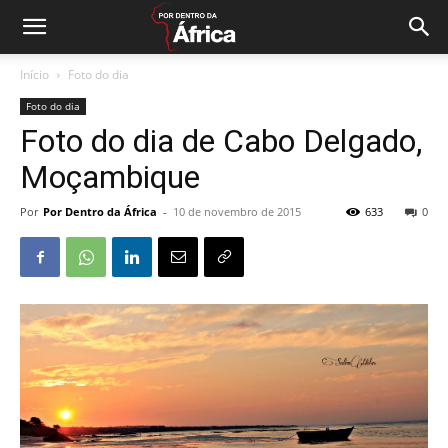
Início
Foto do dia
Foto do dia
Foto do dia de Cabo Delgado,
Moçambique
Por
Por Dentro da África
-
10 de novembro de 2015
633
0