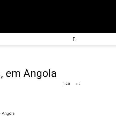
o, em Angola
986
0