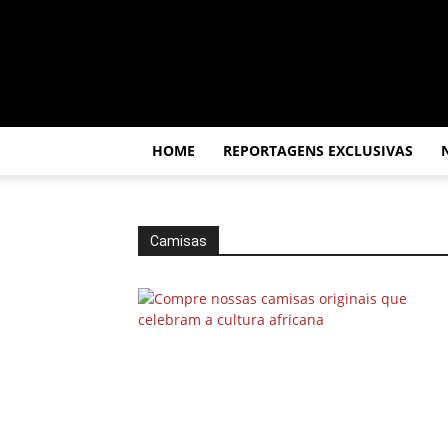
Por
dentro
da
África
HOME
REPORTAGENS EXCLUSIVAS
Camisas