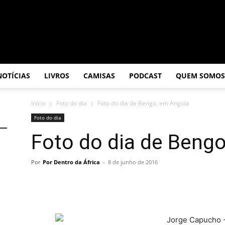
NOTÍCIAS
LIVROS
CAMISAS
PODCAST
QUEM SOMOS
Início
Foto do dia
Foto do dia de Bengo, em Angola
Foto do dia
Foto do dia de Beng
Por
Por Dentro da África
-
8 de junho de 2016