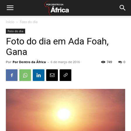
Início
Foto do dia
Foto do dia
Foto do dia em Ada Foah,
Gana
Por
Por Dentro da África
-
6 de março de 2016
749
0