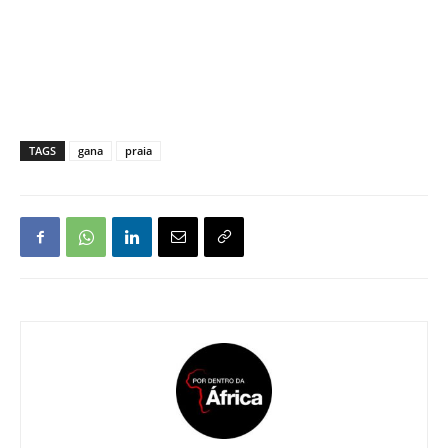
TAGS
gana
praia