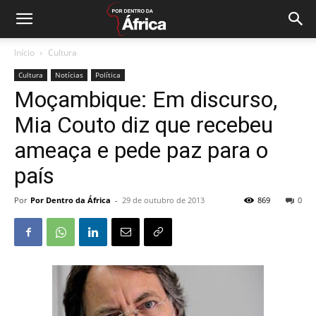
Início
Cultura
Cultura
Notícias
Política
Moçambique: Em discurso,
Mia Couto diz que recebeu
ameaça e pede paz para o
país
Por
Por Dentro da África
-
29 de outubro de 2013
869
0