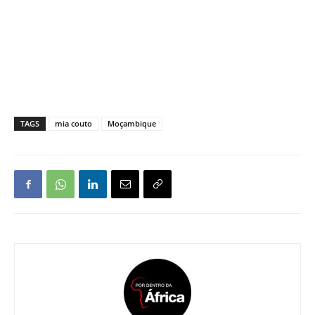
TAGS
mia couto
Moçambique