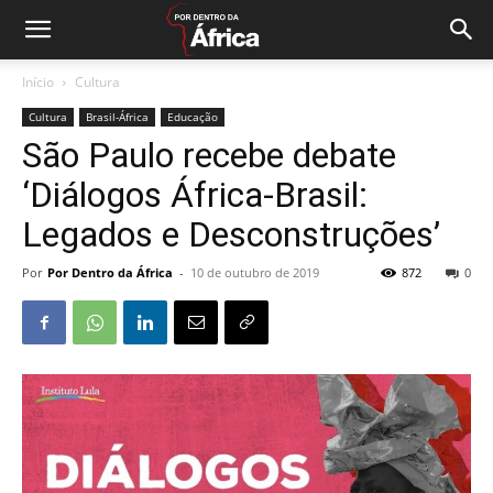
Início
Cultura
Cultura
Brasil-África
Educação
São Paulo recebe debate
‘Diálogos África-Brasil:
Legados e Desconstruções’
Por
Por Dentro da África
-
10 de outubro de 2019
872
0