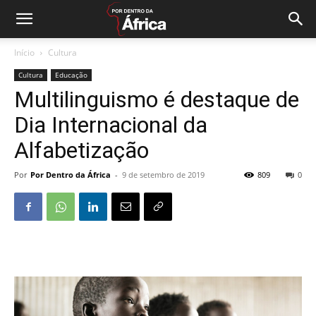
Início
Cultura
Cultura
Educação
Multilinguismo é destaque de
Dia Internacional da
Alfabetização
Por
Por Dentro da África
-
9 de setembro de 2019
809
0