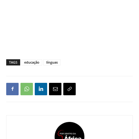
TAGS
educação
línguas