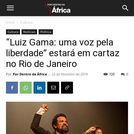
Início
Cultura
Cultura
Notícias
Política
“Luiz Gama: uma voz pela
liberdade” estará em cartaz
no Rio de Janeiro
Por
Por Dentro da África
-
22 de fevereiro de 2019
720
0